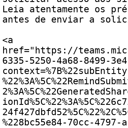
Leia atentamente os pré
antes de enviar a solic
<a 
href="https://teams.mic
6335-5250-4a68-8499-3e4
context=%7B%22subEntity
%22%3A%5C%22RemindSubmi
2%3A%5C%22GeneratedShar
ionId%5C%22%3A%5C%226c7
24f427dbfd52%5C%22%2C%5
%228bc55e84-70cc-4797-a