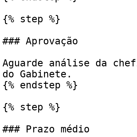
{% step %}

### Aprovação

Aguarde análise da chef
do Gabinete.

{% endstep %}

{% step %}

### Prazo médio
