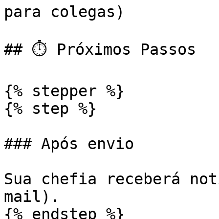
para colegas)

## ⏱️ Próximos Passos

{% stepper %}

{% step %}

### Após envio

Sua chefia receberá not
mail).

{% endstep %}
