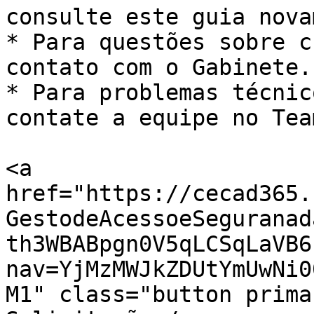
consulte este guia nova
* Para questões sobre c
contato com o Gabinete.

* Para problemas técnic
contate a equipe no Team
<a 
href="https://cecad365.
GestodeAcessoeSeguranad
th3WBABpgn0V5qLCSqLaVB6
nav=YjMzMWJkZDUtYmUwNi0
M1" class="button prima