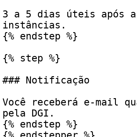
3 a 5 dias úteis após a
instâncias.

{% endstep %}

{% step %}

### Notificação

Você receberá e-mail qu
pela DGI.

{% endstep %}

{% endstepper %}
