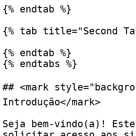
{% endtab %}

{% tab title="Second Ta
{% endtab %}

{% endtabs %}

## <mark style="backgro
Introdução</mark>

Seja bem-vindo(a)! Este
solicitar acesso aos si