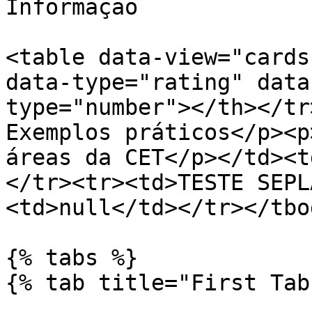
Informação

<table data-view="cards
data-type="rating" data
type="number"></th></tr
Exemplos práticos</p><p
áreas da CET</p></td><t
</tr><tr><td>TESTE SEPL
<td>null</td></tr></tbo
{% tabs %}

{% tab title="First Tab"